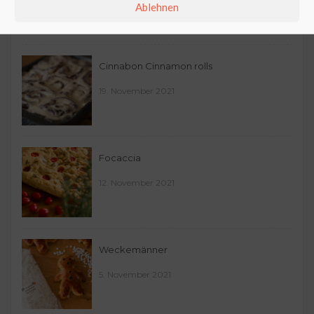
Ablehnen
Cinnabon Cinnamon rolls
19. November 2021
Focaccia
12. November 2021
Weckemänner
5. November 2021