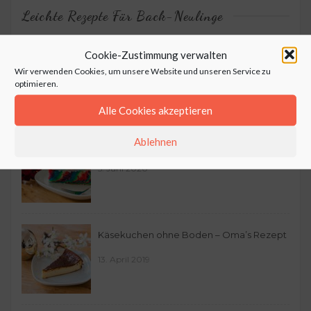
Leichte Rezepte Für Back-Neulinge
Heidesand mit Marzipan – Oma’s
Cookie-Zustimmung verwalten
Wir verwenden Cookies, um unsere Website und unseren Service zu
Plätzchen
optimieren.
13. Dezember 2020
Alle Cookies akzeptieren
Ablehnen
Bunter Zebrakuchen
5. Juni 2020
Käsekuchen ohne Boden – Oma’s Rezept
13. April 2019