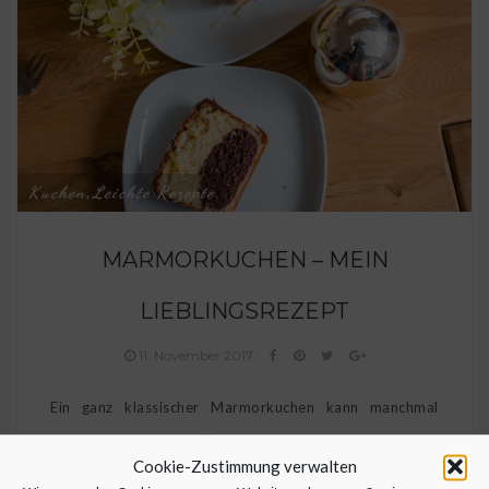
Kuchen
Leichte Rezepte
,
MARMORKUCHEN – MEIN
LIEBLINGSREZEPT
11. November 2017
Ein ganz klassischer Marmorkuchen kann manchmal
besser sein als jede Torte. Ich habe schon ganz viele
Cookie-Zustimmung verwalten
Rezepte ausprobiert und das hier ist mit Abstand das