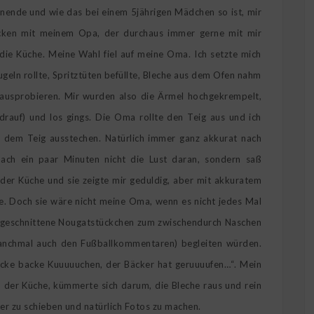
nende und wie das bei einem 5jährigen Mädchen so ist, mir
ucken mit meinem Opa, der durchaus immer gerne mit mir
ie Küche. Meine Wahl fiel auf meine Oma. Ich setzte mich
ugeln rollte, Spritztüten befüllte, Bleche aus dem Ofen nahm
h ausprobieren. Mir wurden also die Ärmel hochgekrempelt,
drauf) und los gings. Die Oma rollte den Teig aus und ich
 dem Teig ausstechen. Natürlich immer ganz akkurat nach
nach ein paar Minuten nicht die Lust daran, sondern saß
er Küche und sie zeigte mir geduldig, aber mit akkuratem
e. Doch sie wäre nicht meine Oma, wenn es nicht jedes Mal
ufgeschnittene Nougatstückchen zum zwischendurch Naschen
anchmal auch den Fußballkommentaren) begleiten würden.
cke backe Kuuuuuchen, der Bäcker hat geruuuufen…“. Mein
der Küche, kümmerte sich darum, die Bleche raus und rein
ter zu schieben und natürlich Fotos zu machen.