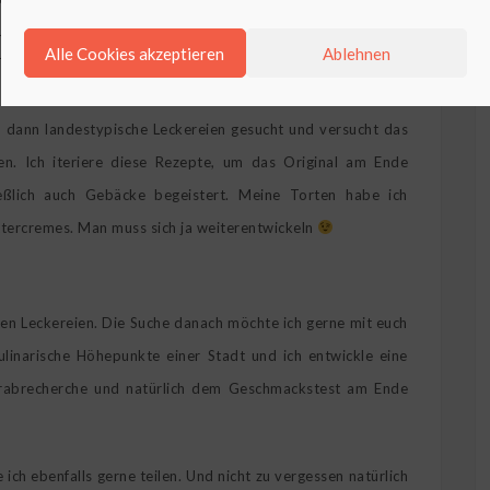
 aus einem Kinderbackbuch, gebacken. Meine Mama hatte die
Alle Cookies akzeptieren
Ablehnen
eenageralter fing ich dann an daraus Torten zu backen. So
 dann zu den Torten. Irgendwann habe ich das Reisen als
 dann landestypische Leckereien gesucht und versucht das
en. Ich iteriere diese Rezepte, um das Original am Ende
ießlich auch Gebäcke begeistert. Meine Torten habe ich
ttercremes. Man muss sich ja weiterentwickeln
ten Leckereien. Die Suche danach möchte ich gerne mit euch
ulinarische Höhepunkte einer Stadt und ich entwickle eine
orabrecherche und natürlich dem Geschmackstest am Ende
ch ebenfalls gerne teilen. Und nicht zu vergessen natürlich