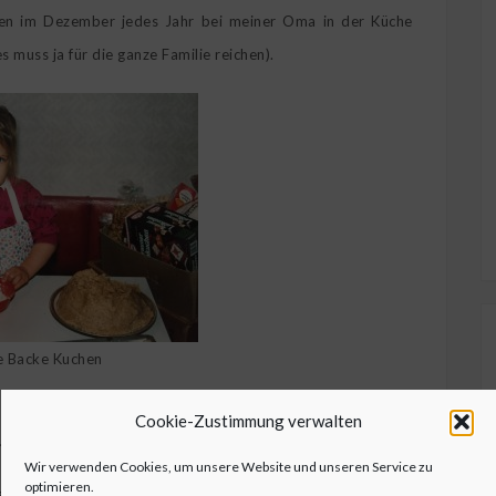
en im Dezember jedes Jahr bei meiner Oma in der Küche
 muss ja für die ganze Familie reichen).
e Backe Kuchen
Cookie-Zustimmung verwalten
ng
Wir verwenden Cookies, um unsere Website und unseren Service zu
optimieren.
as Backen verzichten. Bereits mit acht Jahren habe ich alleine