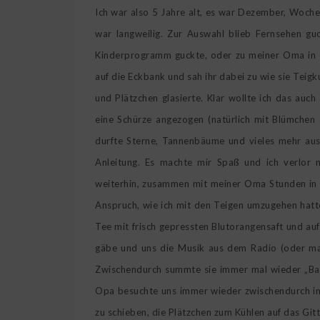
Ich war also 5 Jahre alt, es war Dezember, Woche
war langweilig. Zur Auswahl blieb Fernsehen g
Kinderprogramm guckte, oder zu meiner Oma in d
auf die Eckbank und sah ihr dabei zu wie sie Teigk
und Plätzchen glasierte. Klar wollte ich das auc
eine Schürze angezogen (natürlich mit Blümchen 
durfte Sterne, Tannenbäume und vieles mehr aus
Anleitung. Es machte mir Spaß und ich verlor 
weiterhin, zusammen mit meiner Oma Stunden in d
Anspruch, wie ich mit den Teigen umzugehen hatt
Tee mit frisch gepressten Blutorangensaft und a
gäbe und uns die Musik aus dem Radio (oder m
Zwischendurch summte sie immer mal wieder „Ba
Opa besuchte uns immer wieder zwischendurch in 
zu schieben, die Plätzchen zum Kühlen auf das Git