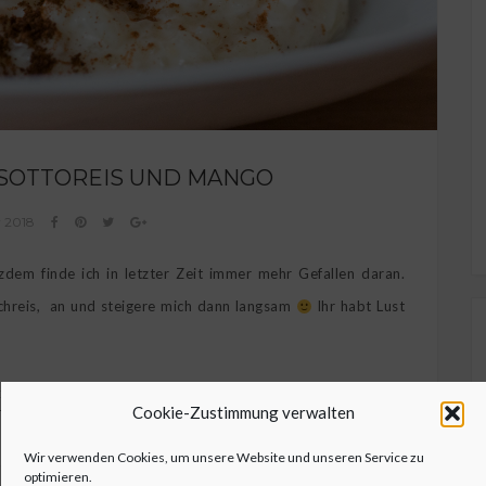
ISOTTOREIS UND MANGO
r 2018
tzdem finde ich in letzter Zeit immer mehr Gefallen daran.
lchreis, an und steigere mich dann langsam
Ihr habt Lust
EPT ANZEIGEN
Cookie-Zustimmung verwalten
Wir verwenden Cookies, um unsere Website und unseren Service zu
optimieren.