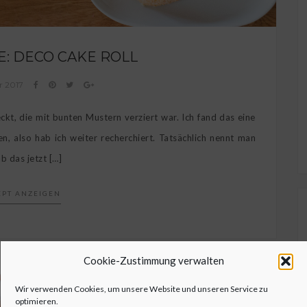
E: DECO CAKE ROLL
r 2017
deckt, die mit bunten Mustern verziert war. Ich fand das eine
, also hab ich weiter recherchiert. Tatsächlich nennt man
b das jetzt […]
EPT ANZEIGEN
Cookie-Zustimmung verwalten
Wir verwenden Cookies, um unsere Website und unseren Service zu
optimieren.