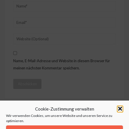
Name, E-Mail-Adresse und Website in diesem Browser für
meinen nächsten Kommentar speichern.
Cookie-Zustimmung verwalten
Suche
Wir verwenden Cookies, um unsere Website und unseren Service zu
optimieren.