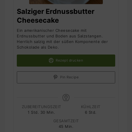
Salziger Erdnussbutter
Cheesecake
Ein amerikanischer Cheesecake mit
Erdnussbutter und Boden aus Salzstangen.
Herrlich salzig mit der süßen Komponente der
Schokolade als Deko.
Rezept drucken
Pin Recipe
ZUBEREITUNGSZEIT
KÜHLZEIT
Stunde
Minuten
Stunden
1
Std.
30
Min.
6
Std.
GESAMTZEIT
Minuten
45
Min.