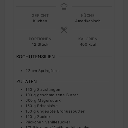
GERICHT
KÜCHE
Kuchen
Amerikanisch
PORTIONEN
KALORIEN
12
Stück
400
kcal
KOCHUTENSILIEN
22 cm Springform
ZUTATEN
150
g
Salzstangen
100
g
geschmolzene Butter
600
g
Magerquark
150
g
Frischkäse
150
g
ungeübte Erdnussbutter
120
g
Zucker
Päckchen Vanillezucker
1/2
Päckchen Vanillepuddingpulver