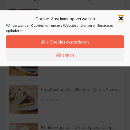
Heidesand mit Marzipan – Oma’s
Cookie-Zustimmung verwalten
Plätzchen
Wir verwenden Cookies, um unsere Website und unseren Service zu
optimieren.
13. Dezember 2020
Alle Cookies akzeptieren
Bunter Zebrakuchen
Ablehnen
5. Juni 2020
Käsekuchen ohne Boden – Oma’s Rezept
13. April 2019
Eierlikörkuchen – Oma’s Spezialrezept