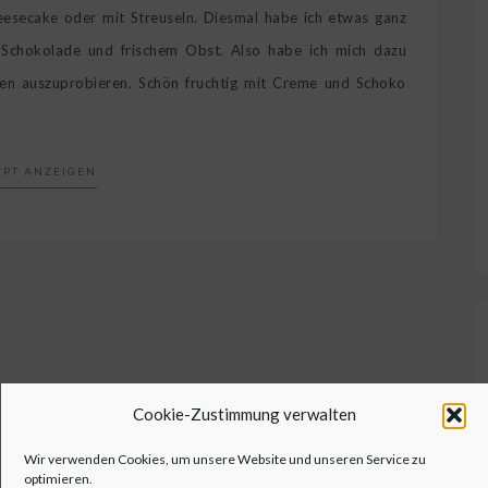
eesecake oder mit Streuseln. Diesmal habe ich etwas ganz
 Schokolade und frischem Obst. Also habe ich mich dazu
ren auszuprobieren. Schön fruchtig mit Creme und Schoko
EPT ANZEIGEN
Cookie-Zustimmung verwalten
Wir verwenden Cookies, um unsere Website und unseren Service zu
optimieren.