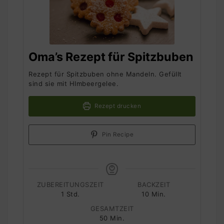
Oma’s Rezept für Spitzbuben
Rezept für Spitzbuben ohne Mandeln. Gefüllt
sind sie mit HImbeergelee.
Rezept drucken
Pin Recipe
ZUBEREITUNGSZEIT
BACKZEIT
Stunde
Minuten
1
Std.
10
Min.
GESAMTZEIT
Minuten
50
Min.