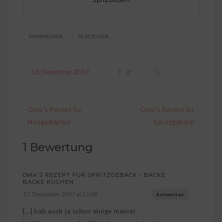
MARMELADE
PLÄTZCHEN
10. Dezember 2017
Save
Beitragsnavigation
Oma’s Rezept für
Oma’s Rezept für
Nougatkipferl
Spritzgebäck
1 Bewertung
OMA'S REZEPT FÜR SPRITZGEBÄCK - BACKE
BACKE KUCHEN
17. Dezember 2017 at 21:38
Antworten
[…] hab euch ja schon einige meiner