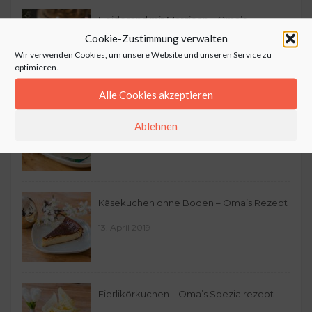
Heidesand mit Marzipan – Oma’s
Cookie-Zustimmung verwalten
Plätzchen
Wir verwenden Cookies, um unsere Website und unseren Service zu
13. Dezember 2020
optimieren.
Alle Cookies akzeptieren
Bunter Zebrakuchen
Ablehnen
5. Juni 2020
Käsekuchen ohne Boden – Oma’s Rezept
13. April 2019
Eierlikörkuchen – Oma’s Spezialrezept