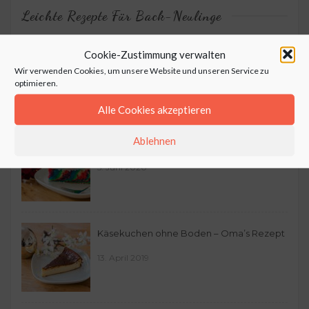
Leichte Rezepte Für Back-Neulinge
Heidesand mit Marzipan – Oma’s
Cookie-Zustimmung verwalten
Wir verwenden Cookies, um unsere Website und unseren Service zu
Plätzchen
optimieren.
13. Dezember 2020
Alle Cookies akzeptieren
Ablehnen
Bunter Zebrakuchen
5. Juni 2020
Käsekuchen ohne Boden – Oma’s Rezept
13. April 2019